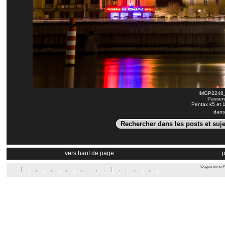
IMGP2248_c
Passere
Pentax k5 et 
dans
vers haut de page
p
Coppermine Ph