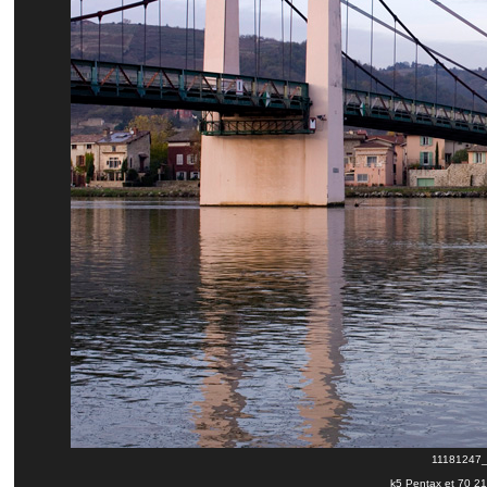
11181247_c
k5 Pentax et 70 210