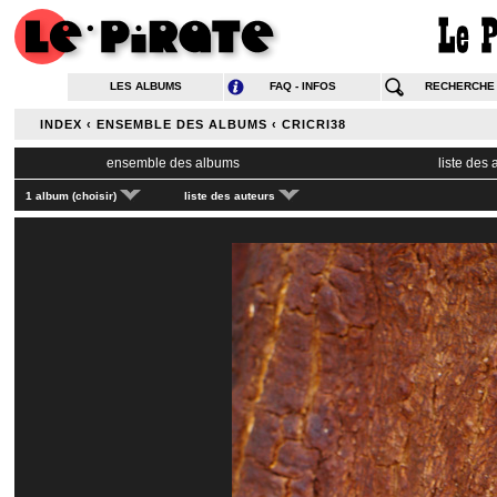
LES ALBUMS
FAQ - INFOS
RECHERCHE
INDEX
‹
ENSEMBLE DES ALBUMS
‹
CRICRI38
ensemble des albums
liste des
1 album (choisir)
liste des auteurs