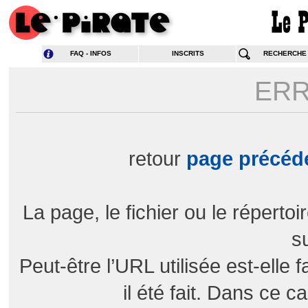
FAQ - INFOS
INSCRITS
RECHERCHE
ERR
retour
page précéd
La page, le fichier ou le répert
su
Peut-être l’URL utilisée est-elle
il été fait. Dans ce c