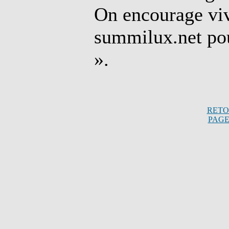
On encourage viv
summilux.net pou
».
RETO
PAGE