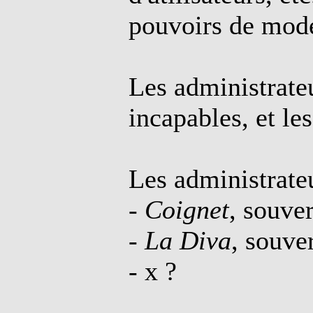
pouvoirs de modé
Les administrate
incapables, et le
Les administrateu
-
Coignet
, souve
-
La Diva
, souve
- x ?