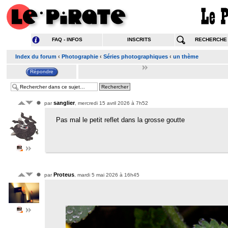
FAQ - INFOS
INSCRITS
RECHERCHE
Index du forum
‹
Photographie
‹
Séries photographiques
‹
un thème
sanglier
par
, mercredi 15 avril 2026 à 7h52
Pas mal le petit reflet dans la grosse goutte
Proteus
par
, mardi 5 mai 2026 à 16h45