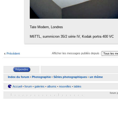
Tate Modern, Londres
M6TTL, summicron 35/2 série IV, Kodak portra 400 VC
Afficher les messages publiés depuis :
Précédent
Index du forum
‹
Photographie
‹
Séries photographiques
‹
un thème
Accueil
•
forum
•
galeries
•
albums
•
nouvelles
•
tables
forum