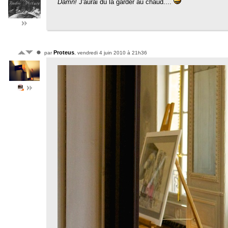
Damn!
J'aurai dû la garder au chaud....
Proteus
par
, vendredi 4 juin 2010 à 21h36