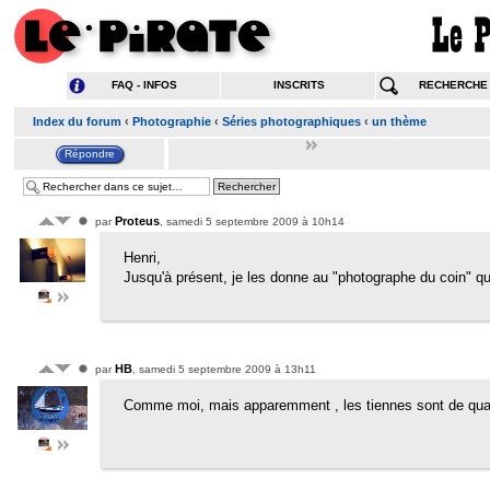
FAQ - INFOS
INSCRITS
RECHERCHE
Index du forum
‹
Photographie
‹
Séries photographiques
‹
un thème
Proteus
par
, samedi 5 septembre 2009 à 10h14
Henri,
Jusqu'à présent, je les donne au "photographe du coin" qui
HB
par
, samedi 5 septembre 2009 à 13h11
Comme moi, mais apparemment , les tiennes sont de qual