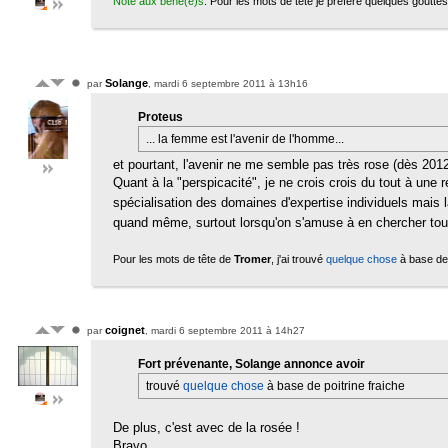
Note aux béné(e)s
. Pour les mots de tête je préfère quelques gouttes 
Solange
par
, mardi 6 septembre 2011 à 13h16
Proteus
... la femme est l'avenir de l'homme...
et pourtant, l'avenir ne me semble pas très rose (dès 2012,
Quant à la "perspicacité", je ne crois crois du tout à une r
spécialisation des domaines d'expertise individuels mais l
quand même, surtout lorsqu'on s'amuse à en chercher tout
Pour les mots de tête de
Tromer
, j'ai trouvé
quelque chose
à base de 
coignet
par
, mardi 6 septembre 2011 à 14h27
Fort prévenante, Solange annonce avoir
trouvé
quelque chose
à base de poitrine fraiche
De plus, c'est avec de la rosée !
Bravo.