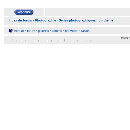
Index du forum
‹
Photographie
‹
Séries photographiques
‹
un thème
Accueil
•
forum
•
galeries
•
albums
•
nouvelles
•
tables
forum