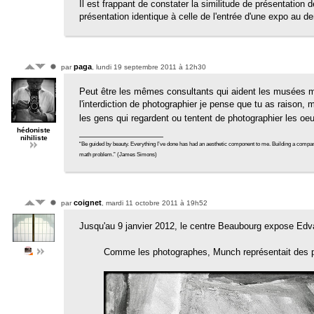
Il est frappant de constater la similitude de présentation
présentation identique à celle de l'entrée d'une expo au d
paga
par
, lundi 19 septembre 2011 à 12h30
Peut être les mêmes consultants qui aident les musées mon
l'interdiction de photographier je pense que tu as raison,
les gens qui regardent ou tentent de photographier les o
hédoniste
nihiliste
“Be guided by beauty. Everything I’ve done has had an aesthetic component to me. Building a company tradi
math problem.” (James Simons)
coignet
par
, mardi 11 octobre 2011 à 19h52
Jusqu'au 9 janvier 2012, le centre Beaubourg expose Ed
Comme les photographes, Munch représentait des p