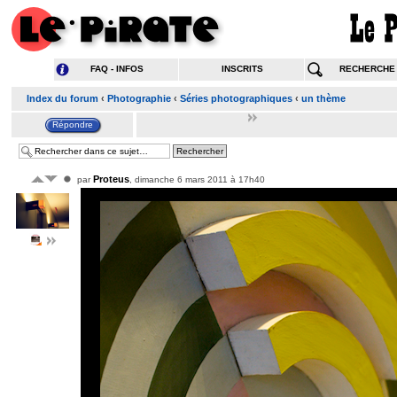
FAQ - INFOS
INSCRITS
RECHERCHE
Index du forum
‹
Photographie
‹
Séries photographiques
‹
un thème
Proteus
par
, dimanche 6 mars 2011 à 17h40