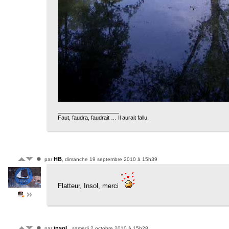
Faut, faudra, faudrait … Il aurait fallu.
HB
par
, dimanche 19 septembre 2010 à 15h39
Flatteur, Insol, merci
insoL
par
, samedi 2 octobre 2010 à 15h28