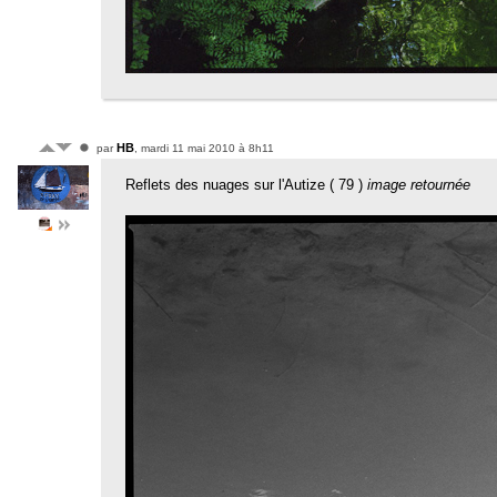
HB
par
, mardi 11 mai 2010 à 8h11
Reflets des nuages sur l'Autize ( 79 )
image retournée