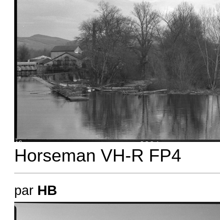
Horseman VH-R FP4
HB
par