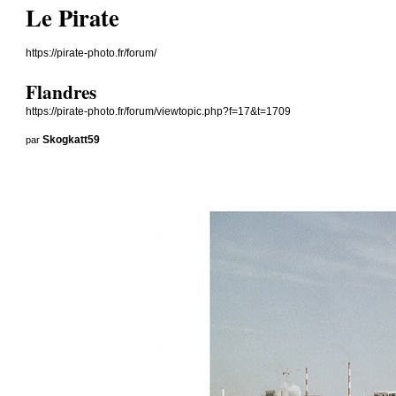
Le Pirate
https://pirate-photo.fr/forum/
Flandres
https://pirate-photo.fr/forum/viewtopic.php?f=17&t=1709
par
Skogkatt59