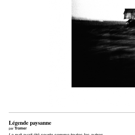
Légende paysanne
par
Tromer
La nuit avait été courte,comme toutes les autres.