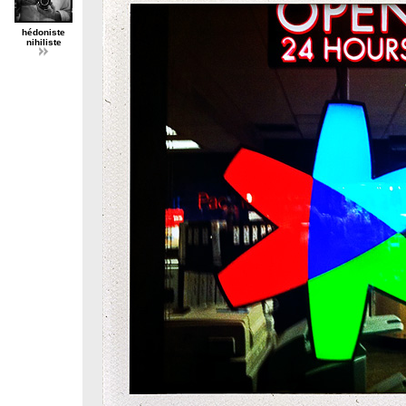
hédoniste
nihiliste