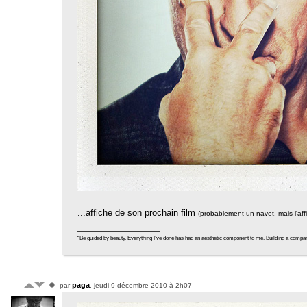
...affiche de son prochain film
(probablement un navet, mais l'aff
“Be guided by beauty. Everything I’ve done has had an aesthetic component to me. Building a company tra
paga
par
, jeudi 9 décembre 2010 à 2h07