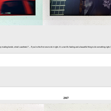
ding bonds, what’s aesthetic? ... If you’re the first one to do it right, it’s a terrific feeling and a beautiful thing to do something rig
24/7