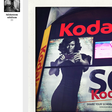
hédoniste
nihiliste