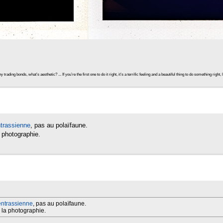
ding bonds, what’s aesthetic? ... If you’re the first one to do it right, it’s a terrific feeling and a beautiful thing to do something rig
ntrassienne
, pas au polaïfaune.
a photographie.
entrassienne
, pas au polaïfaune.
r la photographie.