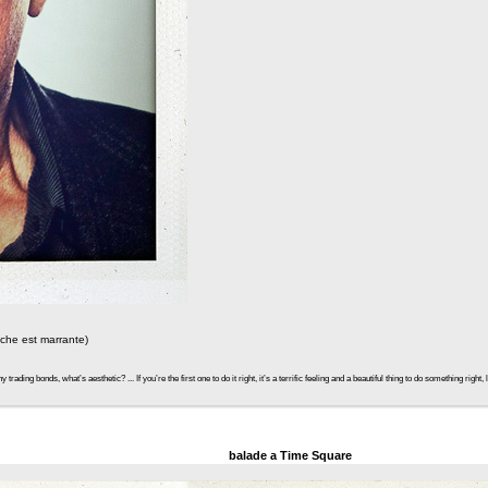
iche est marrante)
ding bonds, what’s aesthetic? ... If you’re the first one to do it right, it’s a terrific feeling and a beautiful thing to do something rig
balade a Time Square