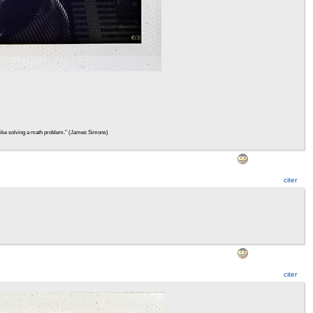
ht, like solving a math problem.” (James Simons)
citer
citer