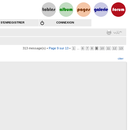
S'ENREGISTRER
CONNEXION
313 message(s) •
Page
9
sur
13
•
...
1
6
7
8
9
10
11
12
13
citer