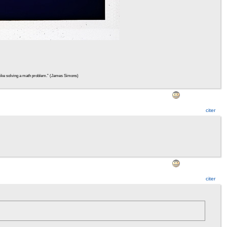
ht, like solving a math problem.” (James Simons)
citer
citer