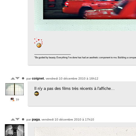
“Be guided by beauty. Everything I’ve done has had an aesthetic component to me. Building a company tra
coignet
par
, vendredi 10 décembre 2010 à 16h12
Il n'y a pas des films très récents à l'affiche…
paga
par
, vendredi 10 décembre 2010 à 17h10