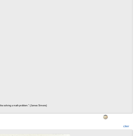
ht, like solving a math problem.” (James Simons)
citer