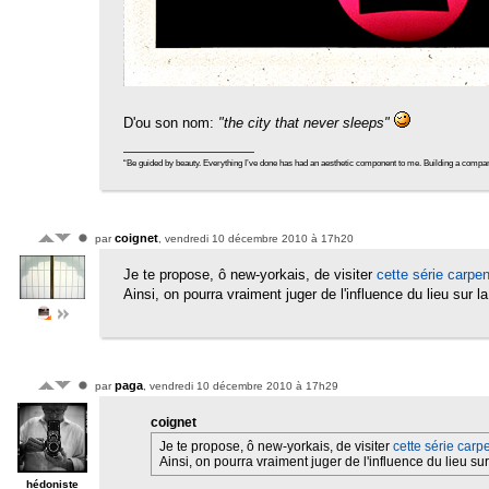
D'ou son nom:
"the city that never sleeps"
“Be guided by beauty. Everything I’ve done has had an aesthetic component to me. Building a company tra
coignet
par
, vendredi 10 décembre 2010 à 17h20
Je te propose, ô new-yorkais, de visiter
cette série carpe
Ainsi, on pourra vraiment juger de l'influence du lieu sur l
paga
par
, vendredi 10 décembre 2010 à 17h29
coignet
Je te propose, ô new-yorkais, de visiter
cette série carp
Ainsi, on pourra vraiment juger de l'influence du lieu su
hédoniste