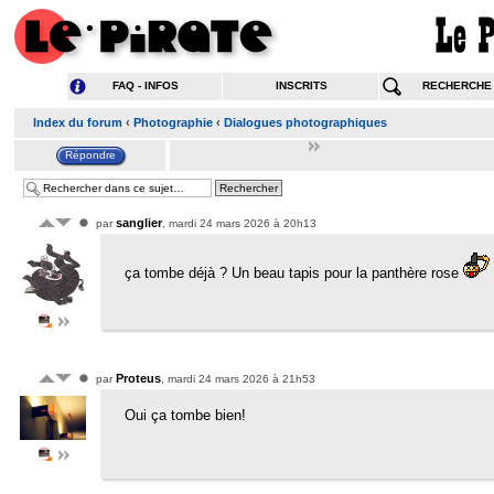
FAQ - INFOS
INSCRITS
RECHERCHE
Index du forum
‹
Photographie
‹
Dialogues photographiques
sanglier
par
, mardi 24 mars 2026 à 20h13
ça tombe déjà ? Un beau tapis pour la panthère rose
Proteus
par
, mardi 24 mars 2026 à 21h53
Oui ça tombe bien!