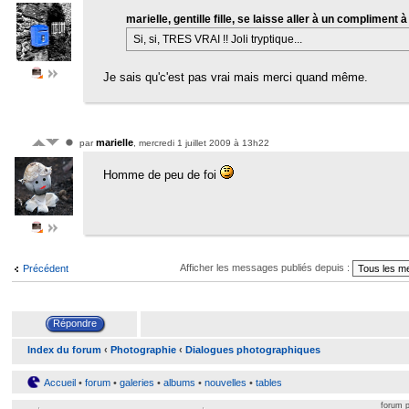
marielle, gentille fille, se laisse aller à un compliment 
Si, si, TRES VRAI !! Joli tryptique...
Je sais qu'c'est pas vrai mais merci quand même.
marielle
par
, mercredi 1 juillet 2009 à 13h22
Homme de peu de foi
Afficher les messages publiés depuis :
Précédent
Index du forum
‹
Photographie
‹
Dialogues photographiques
Accueil
•
forum
•
galeries
•
albums
•
nouvelles
•
tables
forum