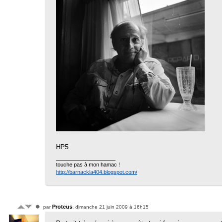
HP5
touche pas à mon hamac !
http://barnackla404.blogspot.com/
Proteus
par
, dimanche 21 juin 2009 à 16h15