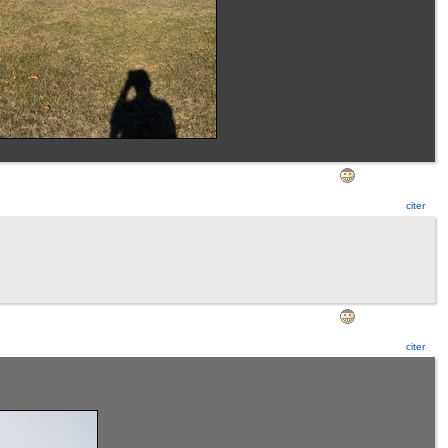
citer
citer