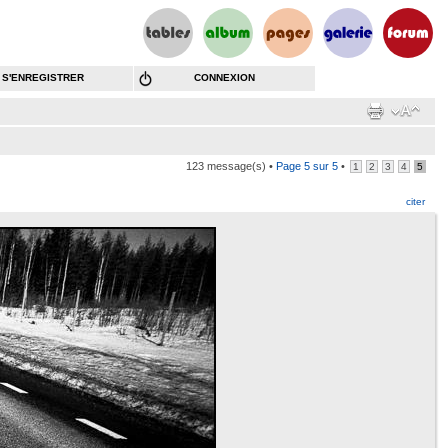
S'ENREGISTRER
CONNEXION
123 message(s) •
Page
5
sur
5
•
1
2
3
4
5
citer