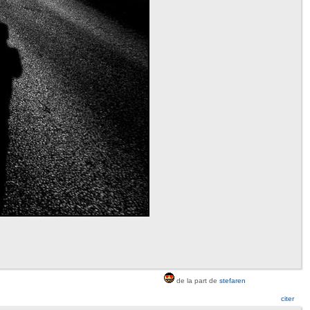
de la part de
stefaren
citer