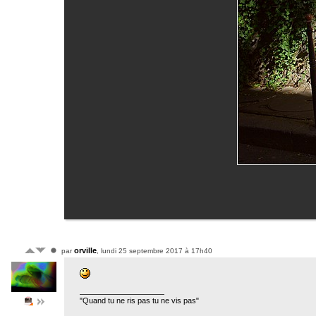
orville
par
, lundi 25 septembre 2017 à 17h40
"Quand tu ne ris pas tu ne vis pas"