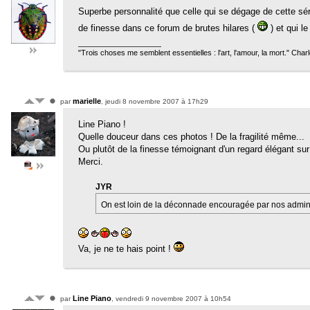
Superbe personnalité que celle qui se dégage de cette s
de finesse dans ce forum de brutes hilares (
) et qui l
"Trois choses me semblent essentielles : l'art, l'amour, la mort." Cha
marielle
par
, jeudi 8 novembre 2007 à 17h29
Line Piano !
Quelle douceur dans ces photos ! De la fragilité même...
Ou plutôt de la finesse témoignant d'un regard élégant su
Merci.
JYR
On est loin de la déconnade encouragée par nos administ
Va, je ne te hais point !
Line Piano
par
, vendredi 9 novembre 2007 à 10h54