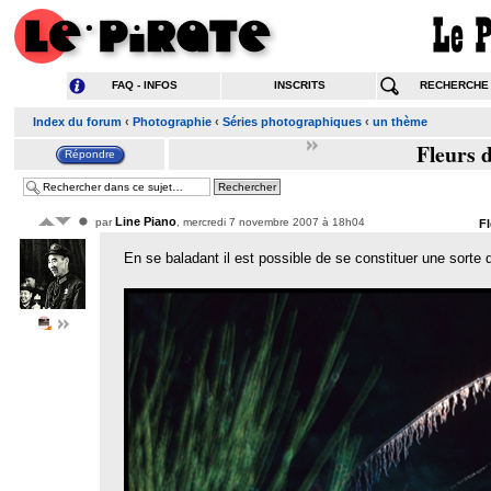
FAQ - INFOS
INSCRITS
RECHERCHE
Index du forum
‹
Photographie
‹
Séries photographiques
‹
un thème
Fleurs d
Line Piano
par
, mercredi 7 novembre 2007 à 18h04
Fl
En se baladant il est possible de se constituer une sorte 