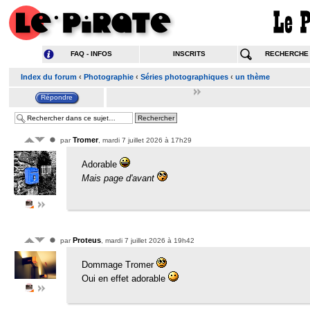
FAQ - INFOS
INSCRITS
RECHERCHE
Index du forum
‹
Photographie
‹
Séries photographiques
‹
un thème
Tromer
par
, mardi 7 juillet 2026 à 17h29
Adorable
Mais page d'avant
Proteus
par
, mardi 7 juillet 2026 à 19h42
Dommage Tromer
Oui en effet adorable