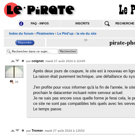
FAQ - INFOS
INSCRITS
RECHERCHE
Index du forum
‹
Piratineries
‹
Le Pird'up
‹
la vie du site
pirate-ph
coignet
par
, mardi 27 août 2024 à 11h45
Après deux jours de coupure, le site est à nouveau en lign
La raison était purement technique, une défaillance du sy
J'en profite pour vous informer qu'à la fin de l'année, le
prochain le datacenter incluant notre serveur actuel.
Je ne sais pas encore sous quelle forme je ferai cela, le 
ce site ne sont pas compatibles tels quels avec les serveu
Le temps passe.
Tromer
par
, mardi 27 août 2024 à 12h52