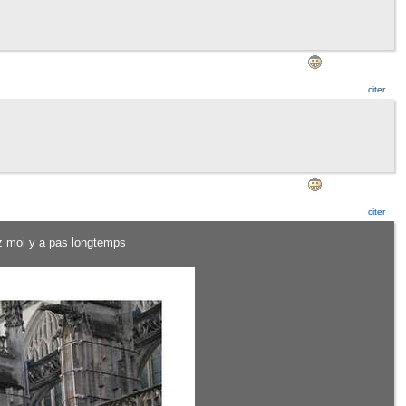
citer
citer
hez moi y a pas longtemps