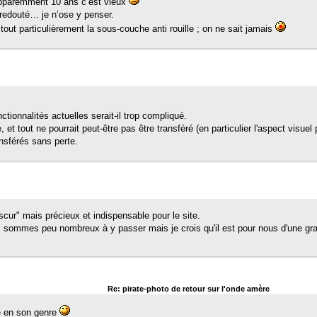
 apparemment 10 ans c’est vieux
 redouté… je n’ose y penser.
 tout particulièrement la sous-couche anti rouille ; on ne sait jamais
nctionnalités actuelles serait-il trop compliqué.
, et tout ne pourrait peut-être pas être transféré (en particulier l'aspect visuel
nsférés sans perte.
scur" mais précieux et indispensable pour le site.
 sommes peu nombreux à y passer mais je crois qu'il est pour nous d'une gr
Re: pirate-photo de retour sur l'onde amère
ue en son genre