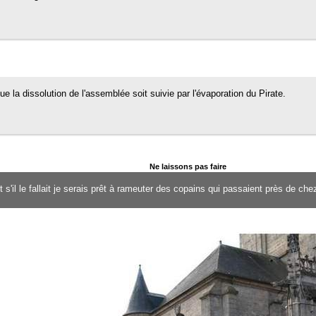
e la dissolution de l'assemblée soit suivie par l'évaporation du Pirate.
Ne laissons pas faire
et s'il le fallait je serais prêt à rameuter des copains qui passaient près de c