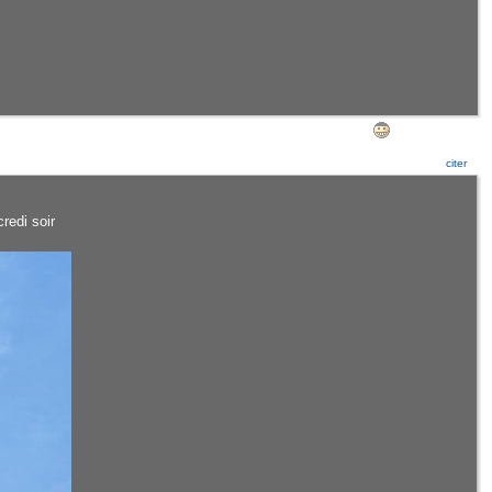
citer
redi soir