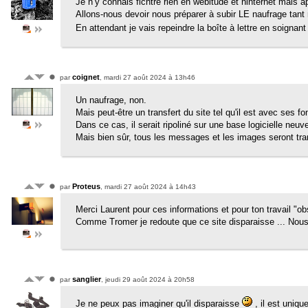
Je n’y connais fichtre rien en webitude et ninternet mais
Allons-nous devoir nous préparer à subir LE naufrage tant
En attendant je vais repeindre la boîte à lettre en soignant
coignet
par
, mardi 27 août 2024 à 13h46
Un naufrage, non.
Mais peut-être un transfert du site tel qu'il est avec ses fo
Dans ce cas, il serait ripoliné sur une base logicielle neuve
Mais bien sûr, tous les messages et les images seront tra
Proteus
par
, mardi 27 août 2024 à 14h43
Merci Laurent pour ces informations et pour ton travail "ob
Comme Tromer je redoute que ce site disparaisse ... Nous
sanglier
par
, jeudi 29 août 2024 à 20h58
Je ne peux pas imaginer qu'il disparaisse
, il est uniq