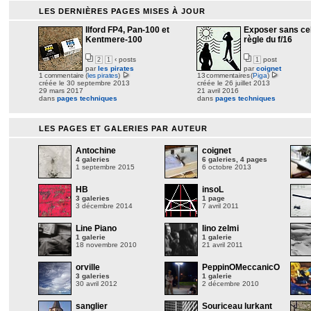
LES DERNIÈRES PAGES MISES À JOUR
Ilford FP4, Pan-100 et
Exposer sans cell
Kentmere-100
règle du f/16
‹ posts
post
2
1
1
par
les pirates
par
coignet
1 commentaire (
les pirates
)
13 commentaires (
Piga
)
créée le 30 septembre 2013
créée le 26 juillet 2013
29 mars 2017
21 avril 2016
dans
pages techniques
dans
pages techniques
LES PAGES ET GALERIES PAR AUTEUR
Antochine
coignet
4 galeries
6 galeries, 4 pages
1 septembre 2015
6 octobre 2013
HB
insoL
3 galeries
1 page
3 décembre 2014
7 avril 2011
Line Piano
lino zelmi
1 galerie
1 galerie
18 novembre 2010
21 avril 2011
orville
PeppinOMeccanicO
3 galeries
1 galerie
30 avril 2012
2 décembre 2010
sanglier
Souriceau lurkant