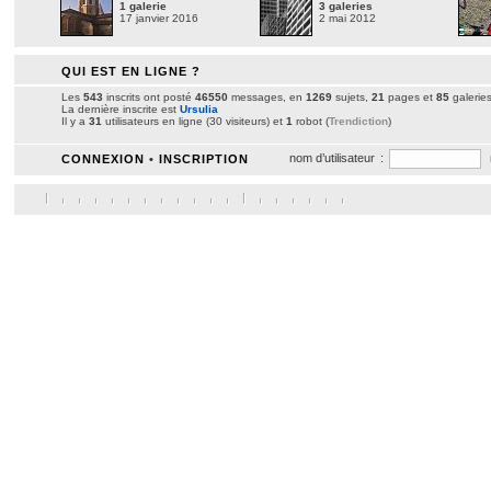
1 galerie
3 galeries
17 janvier 2016
2 mai 2012
QUI EST EN LIGNE ?
Les
543
inscrits ont posté
46550
messages, en
1269
sujets,
21
pages et
85
galerie
La dernière inscrite est
Ursulia
Il y a
31
utilisateurs en ligne (30 visiteurs) et
1
robot (
Trendiction
)
nom d’utilisateur :
CONNEXION
•
INSCRIPTION