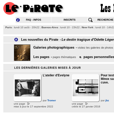
FAQ - INFOS
INSCRITS
RECHERCHE
Paris
: lundi 10 août - 20h22 ;
Buenos-Aires
: lundi 10 - 15h22 ;
New-York
: lundi 10 - 14h2
Les nouvelles du Pirate
Le destin tragique d'Odette Lège
•
Galeries photographiques
• visitez les galeries de photos 
Les pages
pages personnelle
• pages thématiques
LES DERNIÈRES GALERIES MISES À JOUR
L'atelier d'Evelyne
Pour tes
Minox san
cuve.
par
Tromer
par
jbz
une page
une page
mise à jour le 17 septembre 2022
créée le 27 janvier 2016