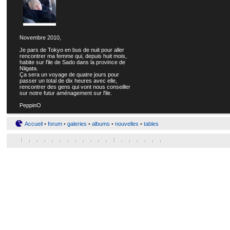
Novembre 2010,
Je pars de Tokyo en bus de nuit pour aller
rencontrer ma femme qui, depuis huit mois,
habite sur l'ile de Sado dans la province de
Niigata.
Ça sera un voyage de quatre jours pour
passer un total de dix heures avec elle,
rencontrer des gens qui vont nous conseiller
sur notre futur aménagement sur l'ile.
PeppinO
Accueil
•
forum
•
galeries
•
albums
•
nouvelles
•
tables