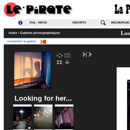
FAQ - INFOS
INSCRITS
RECHERCHE
Loo
Index
‹
Galeries photographiques
commenter la galerie
Looking for her...