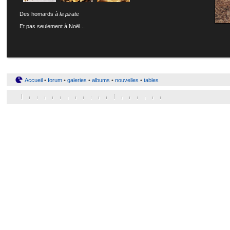
Des homards
à la pirate
Et pas seulement à Noël...
Accueil
•
forum
•
galeries
•
albums
•
nouvelles
•
tables