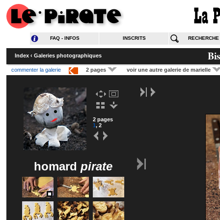
FAQ - INFOS
INSCRITS
RECHERCHE
Bi
Index
‹
Galeries photographiques
commenter la galerie
2 pages
voir une autre galerie de marielle
2 pages
1
,
2
homard
pirate