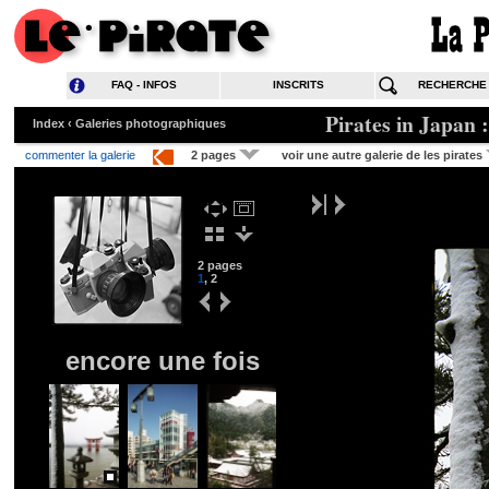
FAQ - INFOS
INSCRITS
RECHERCHE
Pirates in Japan :
Index
‹
Galeries photographiques
commenter la galerie
2 pages
voir une autre galerie de les pirates
2 pages
1
,
2
encore une fois