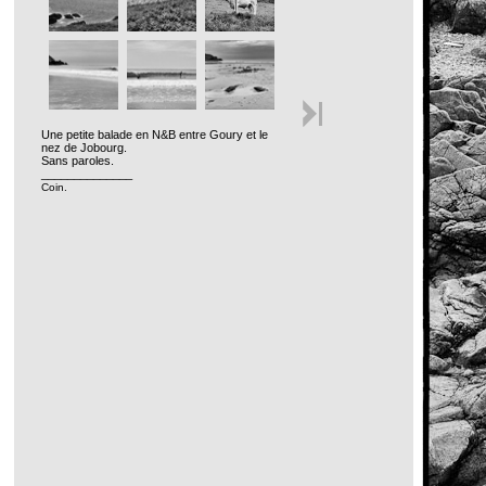
Une petite balade en N&B entre Goury et le
nez de Jobourg.
Sans paroles.
______________
Coin.