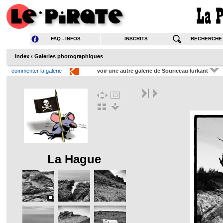
FAQ - INFOS
INSCRITS
RECHERCHE
Index
‹
Galeries photographiques
commenter la galerie
voir une autre galerie de Souriceau lurkant
La Hague