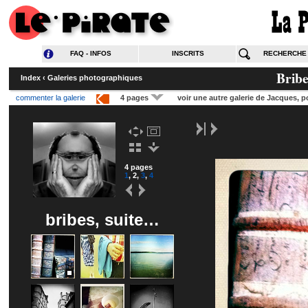
FAQ - INFOS
INSCRITS
RECHERCHE
Bribe
Index
‹
Galeries photographiques
commenter la galerie
4 pages
voir une autre galerie de Jacques, 
4 pages
1
,
2
,
3
,
4
bribes, suite…