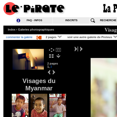
FAQ - INFOS
INSCRITS
RECHERCHE
Visa
Index
‹
Galeries photographiques
commenter la galerie
2 pages
voir une autre galerie de Proteus
2 pages
1
,
2
Visages du
Myanmar