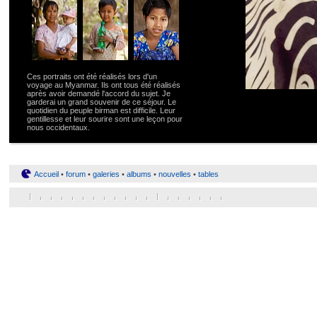
Ces portraits ont été réalisés lors d'un
voyage au Myanmar. Ils ont tous été réalisés
après avoir demandé l'accord du sujet. Je
garderai un grand souvenir de ce séjour. Le
quotidien du peuple birman est difficile. Leur
gentillesse et leur sourire sont une leçon pour
nous occidentaux.
Accueil
•
forum
•
galeries
•
albums
•
nouvelles
•
tables