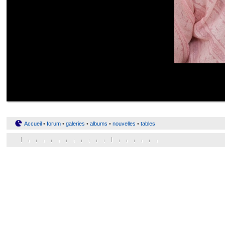
Accueil
•
forum
•
galeries
•
albums
•
nouvelles
•
tables