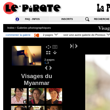
FAQ - INFOS
INSCRITS
RECHERCHE
Visa
Index
‹
Galeries photographiques
commenter la galerie
2 pages
voir une autre galerie de Proteus
2 pages
1
,
2
Visages du
Myanmar