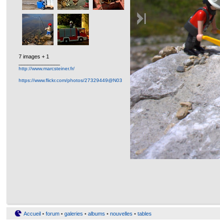
7 images + 1
______________
http://www.marcsteiner.fr/
https://www.flickr.com/photos/27329449@N03
Accueil
•
forum
•
galeries
•
albums
•
nouvelles
•
tables