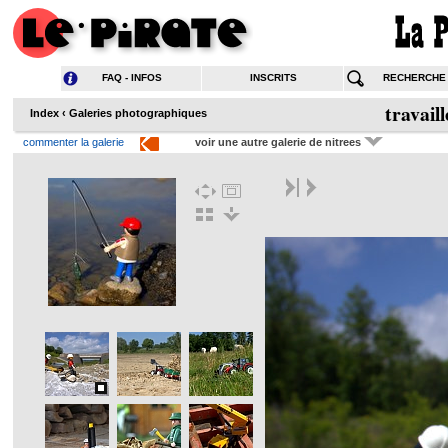
FAQ - INFOS
INSCRITS
RECHERCHE
travail
Index
‹
Galeries photographiques
commenter la galerie
voir une autre galerie de nitrees