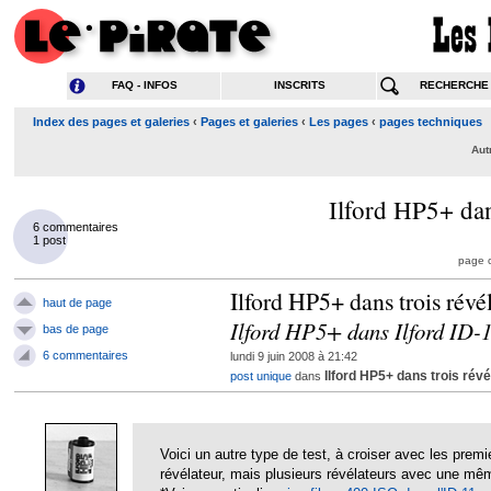
FAQ - INFOS
INSCRITS
RECHERCHE
Index des pages et galeries
‹
Pages et galeries
‹
Les pages
‹
pages techniques
Aut
Ilford HP5+ dans
6 commentaires
1 post
page c
Ilford HP5+ dans trois révél
haut de page
Ilford HP5+ dans Ilford I
bas de page
6 commentaires
lundi 9 juin 2008 à 21:42
Ilford HP5+ dans trois révé
post unique
dans
Voici un autre type de test, à croiser avec les prem
révélateur, mais plusieurs révélateurs avec une mê