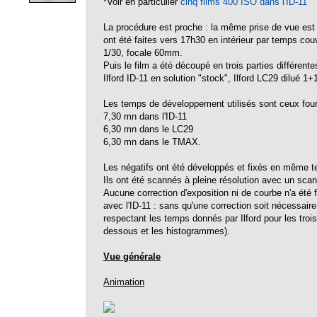
*Voir en particulier
cinq films 400 ISO dans l'ID-11
La procédure est proche : la même prise de vue est fa
ont été faites vers 17h30 en intérieur par temps cou
1/30, focale 60mm.
Puis le film a été découpé en trois parties différente
Ilford ID-11 en solution "stock", Ilford LC29 dilué 
Les temps de développement utilisés sont ceux fourni
7,30 mn dans l'ID-11
6,30 mn dans le LC29
6,30 mn dans le TMAX.
Les négatifs ont été développés et fixés en même te
Ils ont été scannés à pleine résolution avec un scan
Aucune correction d'exposition ni de courbe n'a été 
avec l'ID-11 : sans qu'une correction soit nécessair
respectant les temps donnés par Ilford pour les troi
dessous et les histogrammes).
Vue générale
Animation