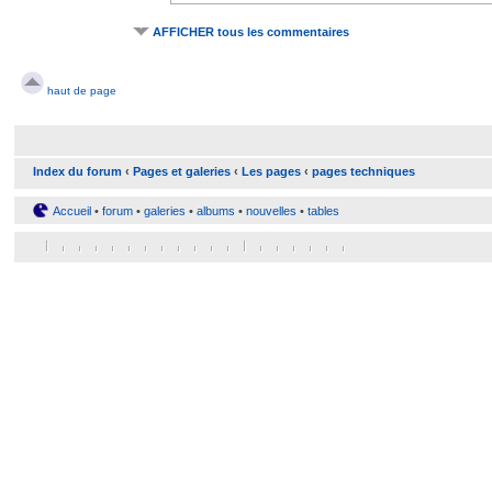
AFFICHER tous les commentaires
haut de page
Index du forum
‹
Pages et galeries
‹
Les pages
‹
pages techniques
Accueil
•
forum
•
galeries
•
albums
•
nouvelles
•
tables