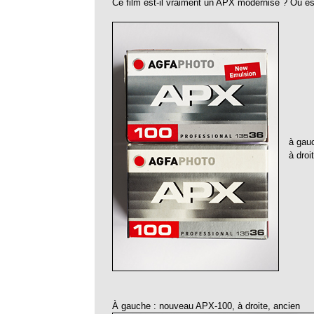
Ce film est-il vraiment un APX modernisé ? Ou es
à gau
à dro
À gauche : nouveau APX-100, à droite, ancien