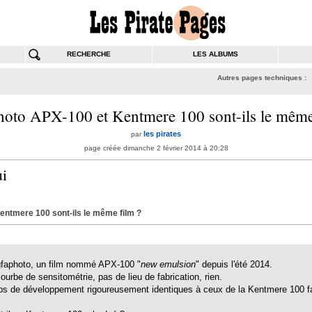
RECHERCHE
LES ALBUMS
Autres pages techniques :
oto APX-100 et Kentmere 100 sont-ils le même
les pirates
par
page créée dimanche 2 février 2014 à 20:28
ui
ntmere 100 sont-ils le même film ?
gfaphoto, un film nommé APX-100 "
new emulsion
" depuis l'été 2014.
urbe de sensitométrie, pas de lieu de fabrication, rien.
mps de développement rigoureusement identiques à ceux de la Kentmere 100 fab