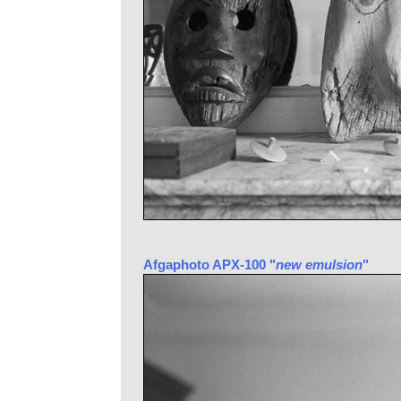
Afgaphoto APX-100 "
new emulsion
"