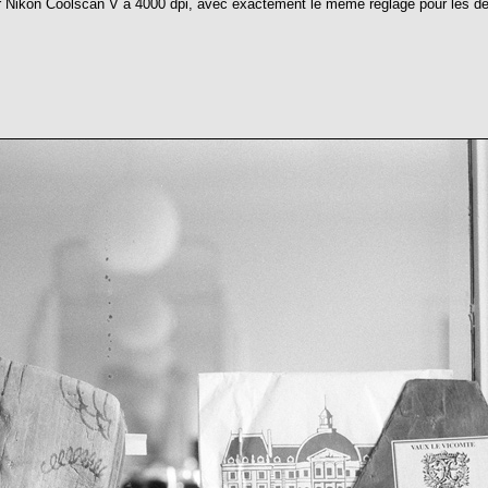
Nikon Coolscan V à 4000 dpi, avec exactement le même réglage pour les deux 