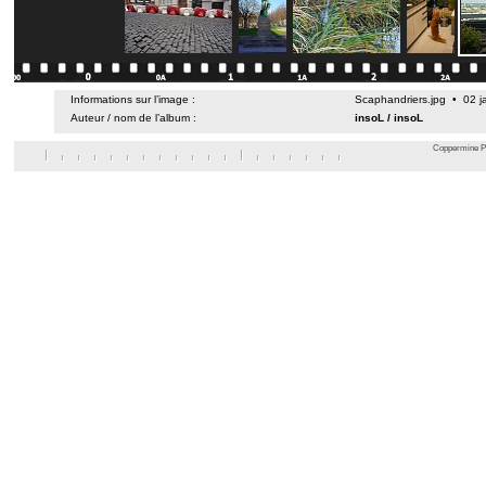
Informations sur l’image :
Scaphandriers.jpg • 02 j
Auteur / nom de l’album :
insoL
/
insoL
Coppermine Ph