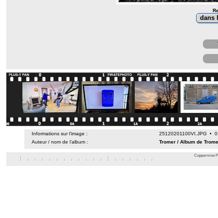
Re
Informations sur l’image :
25120201100VI.JPG • 02
Auteur / nom de l’album :
Tromer
/
Album de Trome
Coppermine Ph