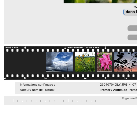
Re
Informations sur l’image :
26040704OLY.JPG • 07 av
Auteur / nom de l’album :
Tromer
/
Album de Trome
Coppermine Ph