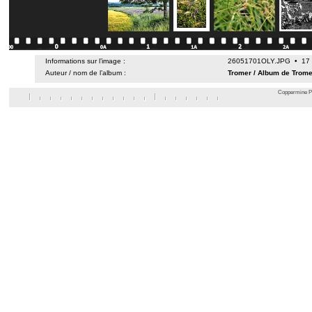
Informations sur l’image :
26051701OLY.JPG • 17 m
Auteur / nom de l’album :
Tromer
/
Album de Trome
Coppermine Ph