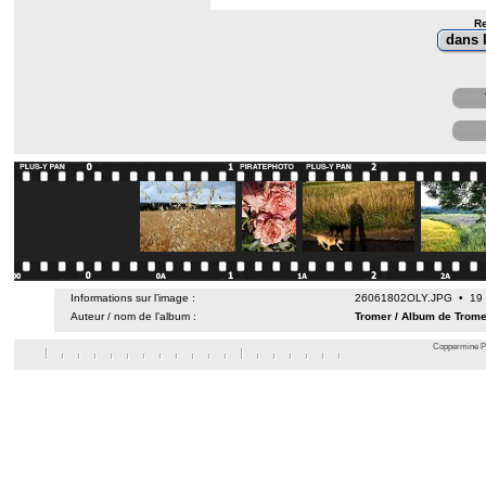
Re
Informations sur l’image :
26061802OLY.JPG • 19 j
Auteur / nom de l’album :
Tromer
/
Album de Trome
Coppermine Ph