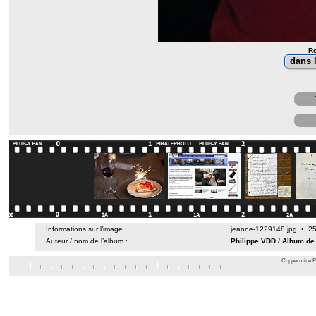
Re
Informations sur l’image :
jeanne-1229148.jpg • 25
Auteur / nom de l’album :
Philippe VDD
/
Album de
Coppermine Ph