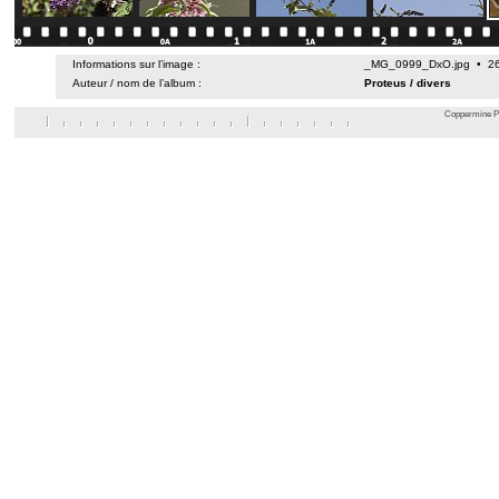
Informations sur l’image :
_MG_0999_DxO.jpg • 26 
Auteur / nom de l’album :
Proteus
/
divers
Coppermine Ph