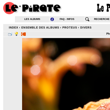
LES ALBUMS
FAQ - INFOS
RECHERCHE
INDEX
‹
ENSEMBLE DES ALBUMS
‹
PROTEUS
‹
DIVERS
Ph