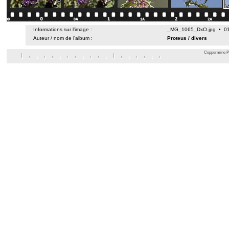
Informations sur l’image :
_MG_1065_DxO.jpg • 01 j
Auteur / nom de l’album :
Proteus
/
divers
Coppermine Ph