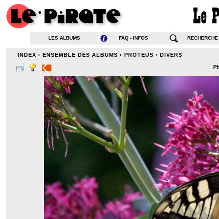
LES ALBUMS
FAQ - INFOS
RECHERCHE
INDEX
‹
ENSEMBLE DES ALBUMS
‹
PROTEUS
‹
DIVERS
Ph