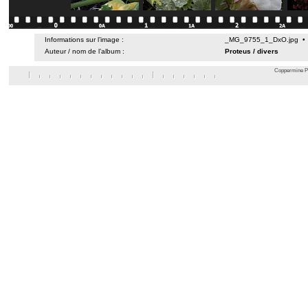
Informations sur l’image :
_MG_9755_1_DxO.jpg • 3
Auteur / nom de l’album :
Proteus
/
divers
Coppermine Ph