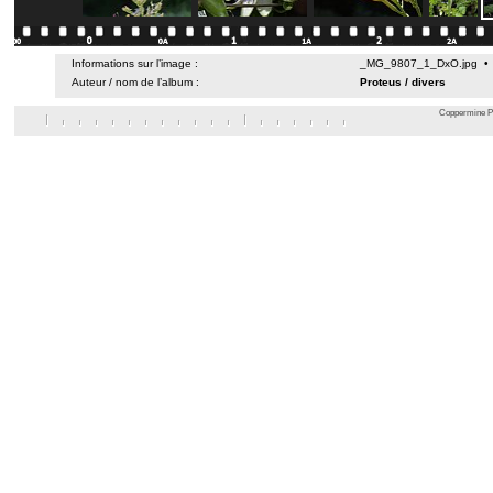
Informations sur l’image :
_MG_9807_1_DxO.jpg • 0
Auteur / nom de l’album :
Proteus
/
divers
Coppermine Ph