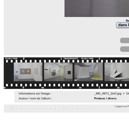
Re
Informations sur l’image :
_MG_9871_DxO.jpg • 24 
Auteur / nom de l’album :
Proteus
/
divers
Coppermine Ph