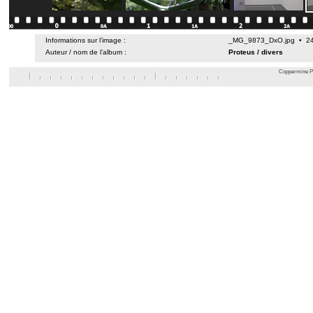
Informations sur l’image :
_MG_9873_DxO.jpg • 24 
Auteur / nom de l’album :
Proteus
/
divers
Coppermine Ph