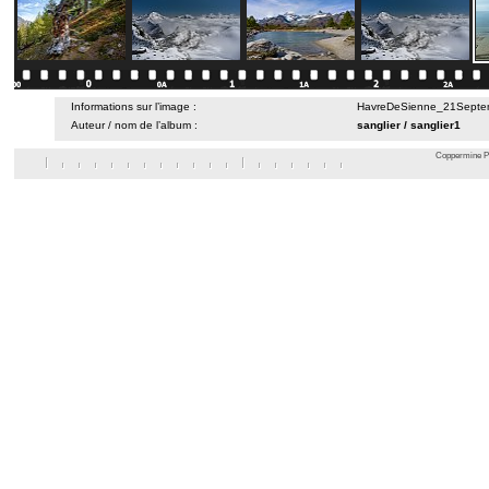
Informations sur l’image :
HavreDeSienne_21Septem
Auteur / nom de l’album :
sanglier
/
sanglier1
Coppermine Ph