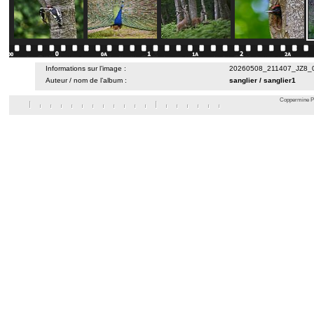
Informations sur l’image :
20260508_211407_JZ8_07
Auteur / nom de l’album :
sanglier
/
sanglier1
Coppermine Ph