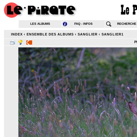
LES ALBUMS
FAQ - INFOS
RECHERCHE
INDEX
‹
ENSEMBLE DES ALBUMS
‹
SANGLIER
‹
SANGLIER1
P