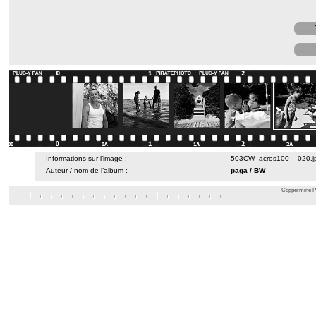
Informations sur l’image :
503CW_acros100__020.jp
Auteur / nom de l’album :
paga
/
BW
Coppermine Ph