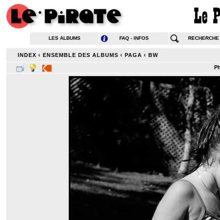
LES ALBUMS
FAQ - INFOS
RECHERCHE
INDEX
‹
ENSEMBLE DES ALBUMS
‹
PAGA
‹
BW
Ph