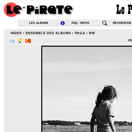
LES ALBUMS
FAQ - INFOS
RECHERCHE
INDEX
‹
ENSEMBLE DES ALBUMS
‹
PAGA
‹
BW
Ph