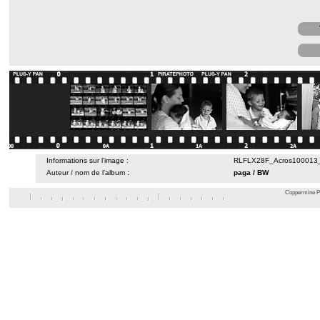
Informations sur l’image :
RLFLX28F_Acros100013_1
Auteur / nom de l’album :
paga
/
BW
Coppermine Ph