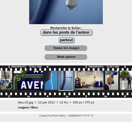
Rechercher le fichier :
Toutes les images
Mode galerie
bleu-22.jpg • 12 juin 2012 • 22 Ko • 250 px / 375 px
coignet
/
Bleu
- adaptation
Coppermine Photo Gallery
P I R A T E