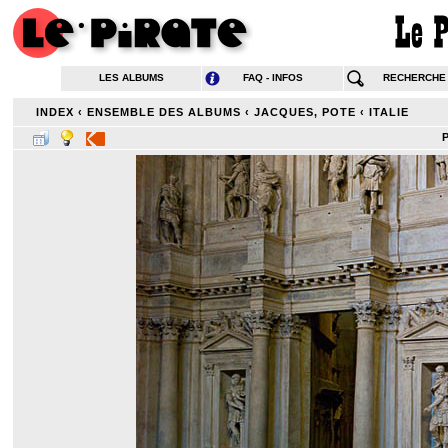
LES ALBUMS
FAQ - INFOS
RECHERCHE
INDEX
‹
ENSEMBLE DES ALBUMS
‹
JACQUES, POTE
‹
ITALIE
P