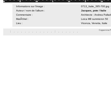
Informations sur l’image :
0713_Italie_395-700.jpg
Auteur / nom de l’album :
Jacques, pote
/
Italie
Commentaire :
Architecte : Andrea Palla
MatÃ©riel :
Leica M9 summicron 50
Lieu :
Vicenza, Venetia, Italie
Coppermine Ph