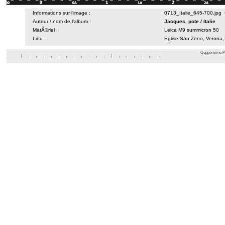
Informations sur l’image :
0713_Italie_645-700.jpg
Auteur / nom de l’album :
Jacques, pote
/
Italie
MatÃ©riel :
Leica M9 summicron 50
Lieu :
Eglise San Zeno, Verona, V
Coppermine Ph