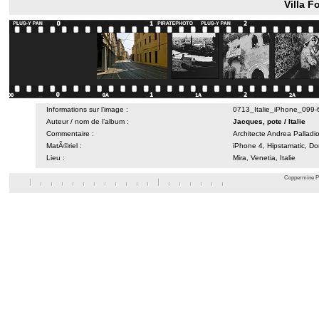
Villa F
Informations sur l’image :
0713_Italie_iPhone_099-
Auteur / nom de l’album :
Jacques, pote
/
Italie
Commentaire :
Architecte Andrea Palladi
MatÃ©riel :
iPhone 4, Hipstamatic, Do
Lieu :
Mira, Venetia, Italie
Coppermine Ph