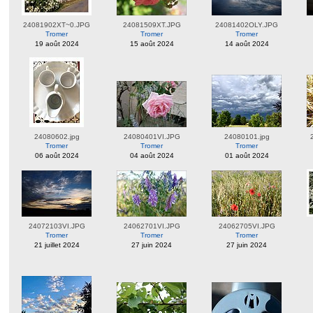
24081902XT~0.JPG
24081509XT.JPG
24081402OLY.JPG
Tromer
Tromer
Tromer
19 août 2024
15 août 2024
14 août 2024
24080602.jpg
24080401VI.JPG
24080101.jpg
Tromer
Tromer
Tromer
06 août 2024
04 août 2024
01 août 2024
24072103VI.JPG
24062701VI.JPG
24062705VI.JPG
Tromer
Tromer
Tromer
21 juillet 2024
27 juin 2024
27 juin 2024