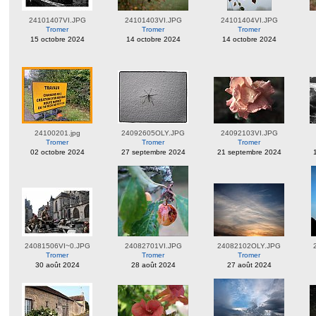
24101407VI.JPG
24101403VI.JPG
24101404VI.JPG
Tromer
Tromer
Tromer
15 octobre 2024
14 octobre 2024
14 octobre 2024
24100201.jpg
24092605OLY.JPG
24092103VI.JPG
Tromer
Tromer
Tromer
02 octobre 2024
27 septembre 2024
21 septembre 2024
24081506VI~0.JPG
24082701VI.JPG
24082102OLY.JPG
Tromer
Tromer
Tromer
30 août 2024
28 août 2024
27 août 2024