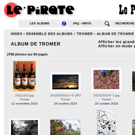
LES ALBUMS
FAQ - INFOS
RECHERCHE
INDEX
‹
ENSEMBLE DES ALBUMS
‹
TROMER
‹
ALBUM DE TROMER
Afficher les gran
ALBUM DE TROMER
Afficher en mode 
2760 photos sur 50 pages
24111202.jpg
24102604OLY~0.JPG
24102502VI~1.jpg
Tromer
Tromer
Tromer
12 novembre 2024
26 octobre 2024
25 octobre 2024