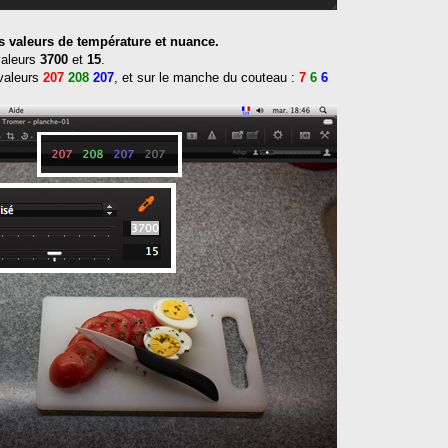
des valeurs de température et nuance.
 valeurs
3700
et
15
.
 valeurs
207
208
207
, et sur le manche du couteau :
7
6
6