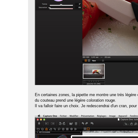
En certaines zones, la pipette me montre une très légère 
du couteau prend une légère coloration rouge.
Il va falloir faire un choix. Je redescendrai d'un cran, pour