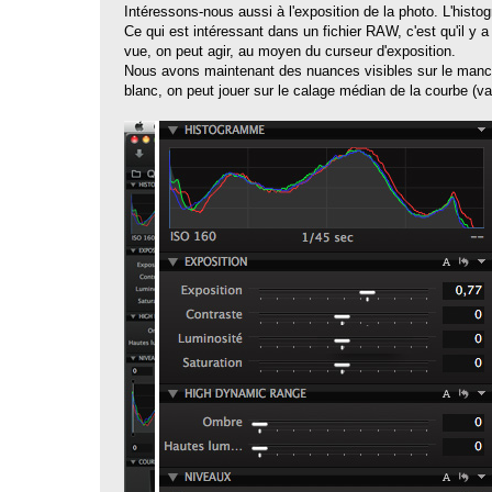
Intéressons-nous aussi à l'exposition de la photo. L'hist
Ce qui est intéressant dans un fichier RAW, c'est qu'il y a
vue, on peut agir, au moyen du curseur d'exposition.
Nous avons maintenant des nuances visibles sur le manch
blanc, on peut jouer sur le calage médian de la courbe (va